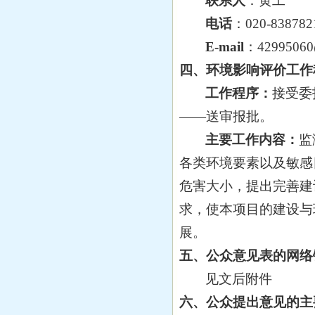
联系人
：
黄工
深圳市国泰环境科技有限公司
惠州仁信科技发展有限公司聚苯新..
广东福润达生态环境科技有限公司
电话
：
020-838782
惠州市华诚新材料科技有限公司1..
深圳市裕佳环保科技有限公司
E-mail
：
4
2995060
碳三碳四烯烃羰基酯化生产丁酸戊..
惠州盛和企业管理有限公司
惠州市泰洋置业有限公司
四、环境影响评价工作
广东万合检测有限公司
工作程序：
接受委
惠州市锦湘环境科技有限公司
——
送审报批。
惠州市潮正生态环境科技有限公司
惠州市骏业环保科技有限公司
主要工作内容：
监
惠州恩地亚科技有限公司
各类环境要素以及敏感
荣辉科技(惠州)有限公司
惠州市绿政环保服务有限公司
危害大小，提出完善建
广东实朴检测服务有限公司
求，使本项目的建设与
惠州市惠分类环保科技有限公司
佛山市峰旭环保设备有限公司
展。
五、公众意见表的网络
见文后附件
六、公众提出意见的主