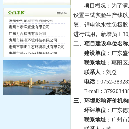
惠州仁信科技发展有限公司聚苯新..
广东福润达生态环境科技有限公司
项目概况：为了满
惠州市华诚新材料科技有限公司1..
深圳市裕佳环保科技有限公司
设置中试实验生产线
以
碳三碳四烯烃羰基酯化生产丁酸戊..
惠州盛和企业管理有限公司
惠州市农业投资集团有限公司深远..
胶、锂电池水性负极胶
惠州市泰洋置业有限公司
博罗县东江干流公庄河口段清淤整..
广东万合检测有限公司
进行试用。
新增员工
30
虹凯绿氢及多功能高纯特气项目环..
惠州市锦湘环境科技有限公司
关于召开惠州市环境保护产业协会..
二、项目建设单位名称
惠州市潮正生态环境科技有限公司
博罗县东江干流公庄河口段清淤整..
惠州市骏业环保科技有限公司
建设单位
：
广东盛
惠州市瑞源农牧有限公司生猪养殖..
惠州恩地亚科技有限公司
联系地址
：
惠阳区
惠州市瑞源农牧有限公司生猪养殖..
荣辉科技(惠州)有限公司
博罗县东江干流公庄河口段清淤整..
惠州市绿政环保服务有限公司
联系人
：
刘总
关于举办固体废物处理处置企业从..
广东实朴检测服务有限公司
电话：
0752-3832
惠州市瑞源农牧有限公司生猪养殖..
惠州市惠分类环保科技有限公司
一洋化学（广东）有限公司年产1..
E-mail
：
37920343
佛山市峰旭环保设备有限公司
年4万吨废动力锂电池负极石墨、..
惠州超人泵浦实业有限公司
三、环境影响评价机构
惠州长联新材料科技有限公司年产..
惠州东浦环保服务有限公司
科莱恩化工（惠州）有限公司改扩..
环评单位
：
广东德
利合达（东莞）环保设备有限公司
深华环保年产30万吨次氯酸钠及..
广东中科能源环境技术有限公司
联系地址
：
广州市
年4万吨废动力锂电池负极石墨、..
惠州绿色动力环境服务有限公司
关于发展沈洪达同志为入党积极分..