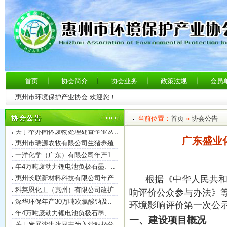
惠州市农业投资集团有限公司深远..
博罗县东江干流公庄河口段清淤整..
虹凯绿氢及多功能高纯特气项目环..
关于召开惠州市环境保护产业协会..
博罗县东江干流公庄河口段清淤整..
首页
协会简介
协会业务
政策法规
会员
惠州市瑞源农牧有限公司生猪养殖..
惠州市环境保护产业协会 欢迎您！
惠州市瑞源农牧有限公司生猪养殖..
博罗县东江干流公庄河口段清淤整..
当前位置：
首页
»
协会公告
关于举办固体废物处理处置企业从..
惠州市瑞源农牧有限公司生猪养殖..
广东盛业
一洋化学（广东）有限公司年产1..
年4万吨废动力锂电池负极石墨、..
惠州超人泵浦实业有限公司
惠州长联新材料科技有限公司年产..
惠州东浦环保服务有限公司
根据《中华人民共
科莱恩化工（惠州）有限公司改扩..
利合达（东莞）环保设备有限公司
响评价公众参与办法》
深华环保年产30万吨次氯酸钠及..
广东中科能源环境技术有限公司
环境影响评价第一次公
年4万吨废动力锂电池负极石墨、..
惠州绿色动力环境服务有限公司
一、建设项目概况
关于发展沈洪达同志为入党积极分..
深圳市国泰环境科技有限公司