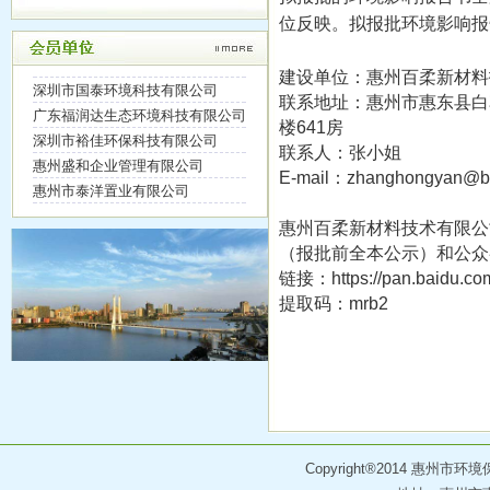
利合达（东莞）环保设备有限公司
位反映。拟报批环境影响报
深华环保年产30万吨次氯酸钠及..
广东中科能源环境技术有限公司
年4万吨废动力锂电池负极石墨、..
惠州绿色动力环境服务有限公司
关于发展沈洪达同志为入党积极分..
建设单位：惠州百柔新材料
深圳市国泰环境科技有限公司
惠州仁信科技发展有限公司聚苯新..
联系地址：惠州市惠东县白花
广东福润达生态环境科技有限公司
惠州市华诚新材料科技有限公司1..
楼641房
深圳市裕佳环保科技有限公司
碳三碳四烯烃羰基酯化生产丁酸戊..
联系人：张小姐
惠州盛和企业管理有限公司
惠州市农业投资集团有限公司深远..
E-mail：zhanghongyan@ba
惠州市泰洋置业有限公司
博罗县东江干流公庄河口段清淤整..
广东万合检测有限公司
虹凯绿氢及多功能高纯特气项目环..
惠州百柔新材料技术有限公
惠州市锦湘环境科技有限公司
关于召开惠州市环境保护产业协会..
（报批前全本公示）和公众
惠州市潮正生态环境科技有限公司
博罗县东江干流公庄河口段清淤整..
链接：https://pan.baidu.
惠州市骏业环保科技有限公司
惠州市瑞源农牧有限公司生猪养殖..
提取码：mrb2
惠州恩地亚科技有限公司
惠州市瑞源农牧有限公司生猪养殖..
荣辉科技(惠州)有限公司
博罗县东江干流公庄河口段清淤整..
惠州市绿政环保服务有限公司
关于举办固体废物处理处置企业从..
广东实朴检测服务有限公司
惠州市瑞源农牧有限公司生猪养殖..
惠州市惠分类环保科技有限公司
一洋化学（广东）有限公司年产1..
佛山市峰旭环保设备有限公司
年4万吨废动力锂电池负极石墨、..
惠州超人泵浦实业有限公司
Copyright®2014 惠州
惠州长联新材料科技有限公司年产..
惠州东浦环保服务有限公司