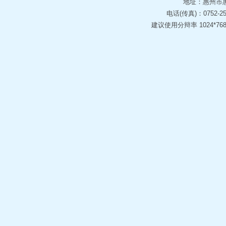
地址：惠州市惠
科莱恩化工（惠州）有限公司改扩..
利合达（东莞）环保设备有限公司
电话(传真)：0752-258
深华环保年产30万吨次氯酸钠及..
广东中科能源环境技术有限公司
建议使用分辩率 1024*768 
年4万吨废动力锂电池负极石墨、..
惠州绿色动力环境服务有限公司
关于发展沈洪达同志为入党积极分..
深圳市国泰环境科技有限公司
惠州仁信科技发展有限公司聚苯新..
广东福润达生态环境科技有限公司
惠州市华诚新材料科技有限公司1..
深圳市裕佳环保科技有限公司
碳三碳四烯烃羰基酯化生产丁酸戊..
惠州盛和企业管理有限公司
惠州市泰洋置业有限公司
广东万合检测有限公司
惠州市锦湘环境科技有限公司
惠州市潮正生态环境科技有限公司
惠州市骏业环保科技有限公司
惠州恩地亚科技有限公司
荣辉科技(惠州)有限公司
惠州市绿政环保服务有限公司
广东实朴检测服务有限公司
惠州市惠分类环保科技有限公司
佛山市峰旭环保设备有限公司