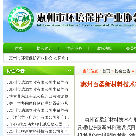
惠州市农业投资集团有限公司深远..
首页
协会简介
协会业务
政策法规
会员
博罗县东江干流公庄河口段清淤整..
惠州市环境保护产业协会 欢迎您！
虹凯绿氢及多功能高纯特气项目环..
关于召开惠州市环境保护产业协会..
当前位置：
首页
»
协会公告
»
博罗县东江干流公庄河口段清淤整..
惠州市瑞源农牧有限公司生猪养殖..
惠州百柔新材料技术
惠州市瑞源农牧有限公司生猪养殖..
博罗县东江干流公庄河口段清淤整..
关于举办固体废物处理处置企业从..
惠州市瑞源农牧有限公司生猪养殖..
一洋化学（广东）有限公司年产1..
惠州百柔新材料技术有限公
年4万吨废动力锂电池负极石墨、..
惠州超人泵浦实业有限公司
及锂电涂覆新材料建设项目
惠州长联新材料科技有限公司年产..
惠州东浦环保服务有限公司
拟报批的环境影响报告书全
科莱恩化工（惠州）有限公司改扩..